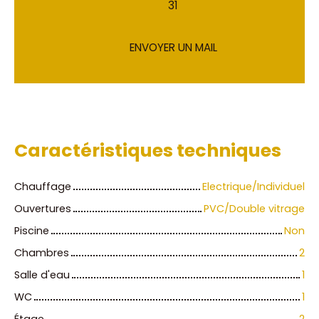
31
ENVOYER UN MAIL
Caractéristiques techniques
Chauffage
Electrique/Individuel
Ouvertures
PVC/Double vitrage
Piscine
Non
Chambres
2
Salle d'eau
1
WC
1