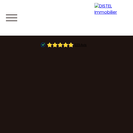
Accueil
Acheter
Vendre
Estimer
Home Stagi
Mes favoris
Espace vendeur